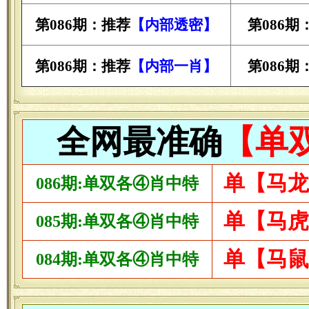
全网最准确
【单
单【马龙
086期:单双各④肖中特
单【马虎
085期:单双各④肖中特
单【马鼠
084期:单双各④肖中特