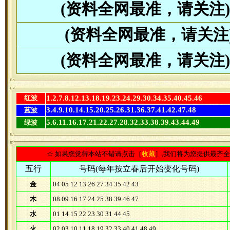
(资料全网最准，请关注)
(资料全网最准，请关注)
(资料全网最准，请关注)
红波
1.2.7.8.12.13.18.19.23.24.29.30.34.35.40.45.46
3.4.9.10.14.15.20.25.26.31.36.37.41.42.47.48
蓝波
5.6.11.16.17.21.22.27.28.32.33.38.39.43.44.49
绿波
☆ 如果您觉得本站不错请点击［
收藏
］,我们将为您提供最齐
五行
号码(每年按立春后开始变化号码)
金
04 05 12 13 26 27 34 35 42 43
木
08 09 16 17 24 25 38 39 46 47
水
01 14 15 22 23 30 31 44 45
火
02 03 10 11 18 19 32 33 40 41 48 49